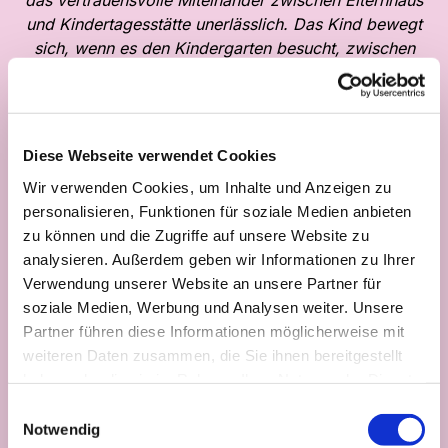
das vertrauensvolle Miteinander zwischen Elternhaus
und Kindertagesstätte unerlässlich. Das Kind bewegt
sich, wenn es den Kindergarten besucht, zwischen
zwei unterschiedlichen Lebenswelten, dem des
Elternhauses und der Kindertageseinrichtung. Dies
erlebt es unbelastet, wenn es einen entspannten
Umgang zwischen seinen Eltern und Erzieherinnen
Diese Webseite verwendet Cookies
spürt und seine Eltern immer wieder bei Aktivitäten im
Wir verwenden Cookies, um Inhalte und Anzeigen zu
Kindergarten erlebt.
personalisieren, Funktionen für soziale Medien anbieten
Elternarbeit stellt sich in unserer Einrichtung sehr
zu können und die Zugriffe auf unsere Website zu
vielfältig dar:
analysieren. Außerdem geben wir Informationen zu Ihrer
Vor der Aufnahme ihres Kindes führen wir das
Verwendung unserer Website an unsere Partner für
Aufnahmegespräch in der Kita. Bei einem Rundgang
soziale Medien, Werbung und Analysen weiter. Unsere
haben sie die Möglichkeit erste Eindrücke vom Haus,
Partner führen diese Informationen möglicherweise mit
und dem Leben darin zu gewinnen.
Danach machen
weiteren Daten zusammen, die Sie ihnen bereitgestellt
wir einen Hausbesuch, um die Kinder in ihrer
haben oder die sie im Rahmen Ihrer Nutzung der Dienste
häuslichen Umgebung kennenzulernen.
gesammelt haben.
Einwilligungsauswahl
Weiterhin gibt es die Angebote an denen Eltern und
Notwendig
Erzieherinnen beteiligt sind, dazu gehören