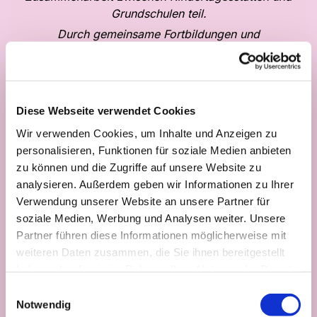
Grundschulen teil.
Durch gemeinsame Fortbildungen und
regelmäßigen Austausch zwischen Lehrerinnen und
Erzieherinnen, sowie Besuche der zukünftigen
Schulkinder in der Schule und andere Aktionen
wird für die Kinder der Übergang vom
Diese Webseite verwendet Cookies
Kindergarten in die Grundschule gut vorbereitet
Wir verwenden Cookies, um Inhalte und Anzeigen zu
und erleichtert.
personalisieren, Funktionen für soziale Medien anbieten
Zusammenarbeit mit anderen Institutionen
zu können und die Zugriffe auf unsere Website zu
Intensive Kooperationen gibt es mit verschiedenen
analysieren. Außerdem geben wir Informationen zu Ihrer
Einrichtungen im pädagogischen und
Verwendung unserer Website an unsere Partner für
medizinischen Bereich, dazu gehören: die
soziale Medien, Werbung und Analysen weiter. Unsere
Kinderärzte in Vlotho,
Partner führen diese Informationen möglicherweise mit
einer Zahnärztin (im Bereich Zahnprophylaxe), der
weiteren Daten zusammen, die Sie ihnen bereitgestellt
Allgemeine Soziale Dienst des Kreisjugendamtes,
haben oder die sie im Rahmen Ihrer Nutzung der Dienste
die Frühförderstelle, Logopäden, Ergotherapeuten
gesammelt haben.
Einwilligungsauswahl
und Krankengymnasten sowie die
Notwendig
Erziehungsberatungsstelle des Kreises Herford.